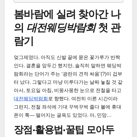
봄바람에 실려 찾아간 나
의
대전웨딩박람회
첫 관
람기
엊그제였다. 아직도 신발 끝에 묻은 꽃가루가 반짝
인다. 결혼을 앞두긴 했지만, 솔직히 말하면 웨딩박
람회라는 단어가 주는 ‘광란의 견적 싸움’(?)이 겁부
터 났다. 그렇다고 마냥 미루다가는 날짜 놓칠 것 같
아서, 토요일 아침, 비몽사몽한 눈으로 전철을 타고
대전웨딩박람회
로 향했다. 여전히 이른 시간이라
그런지, 전철 좌석에 기대 꾸벅꾸벅 졸다 볼에 휴대
폰이 툭— 떨어지는 굴욕도 있었다. 아, 민망…
장점·활용법·꿀팁 모아두