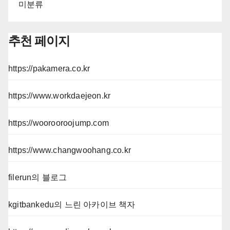
미분류
추천 페이지
https://pakamera.co.kr
https://www.workdaejeon.kr
https://woorooroojump.com
https://www.changwoohang.co.kr
filerun의 블로그
kgitbankedu의 느린 아카이브 책자