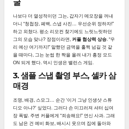
굴
나보다 더 열성적이던 그는, 갑자기 메모장을 꺼내
더니 “청첩장, 폐백, 스냅 사진… 우선순위 정하자!”
하고 외쳤다. 평소 리모컨 찾기에도 느릿느릿하던
그의 모습 맞나? 장점이라면,
커플 협상력 상승
. “우
리 예산 여기까지!” 말했던 금액을 훌쩍 넘길 것 같
을 때마다, 그는 눈썹 한 짝을 올려 내가 흥정 모드
ON 되게 했다. 역시 인생은 밸런스 게임.
3. 샘플 스냅 촬영 부스, 셀카 삼
매경
조명, 배경, 스모그… 순간 ‘이거 그냥 인생샷 스튜
디오 아냐?’ 싶었다. 그러다 손 미끄러져 셔터 십여
장 폭발. 주변 커플에게 “죄송해요!” 연신 사과. 그래
도 남은 건 예비 화보, 배시시 웃으며 집에 돌아와