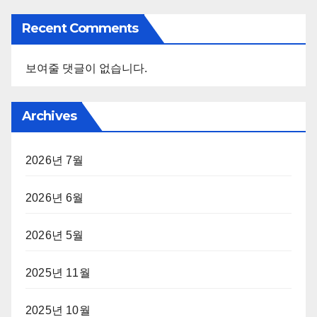
Recent Comments
보여줄 댓글이 없습니다.
Archives
2026년 7월
2026년 6월
2026년 5월
2025년 11월
2025년 10월