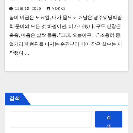
11월 12, 2025
MQKKS
봄비 머금은 토요일, 내가 몸으로 깨달은 광주웨딩박람
회 준비의 모든 것 하필이면, 비가 내렸다. 구두 밑창은
축축, 마음은 살짝 들뜸. “그래, 오늘이구나.” 조용히 중
얼거리며 현관을 나서는 순간부터 이미 작은 실수는 시
작됐다.…
검색
검
색